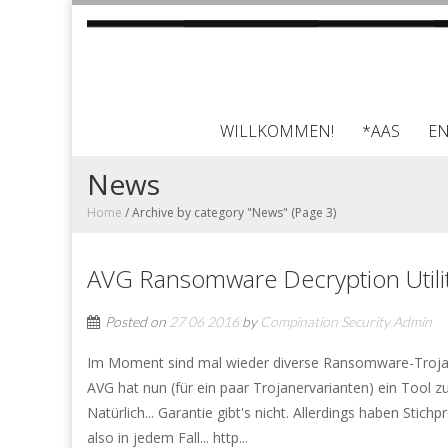
WILLKOMMEN!
*AAS
E
News
Home
/
Archive by category "News"
(Page 3)
AVG Ransomware Decryption Utilit
Posted on
27 06 2016
by
Compination Security Admin
Im Moment sind mal wieder diverse Ransomware-Trojaner 
AVG hat nun (für ein paar Trojanervarianten) ein Tool z
Natürlich... Garantie gibt's nicht. Allerdings haben Stic
also in jedem Fall... http...