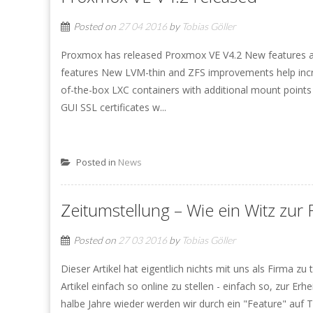
Posted on
27 04 2016
by
Tobias Göller
Proxmox has released Proxmox VE V4.2 New features ar
features New LVM-thin and ZFS improvements help increa
of-the-box LXC containers with additional mount points 
GUI SSL certificates w...
Posted in
News
Zeitumstellung – Wie ein Witz zur
Posted on
27 03 2016
by
Tobias Göller
Dieser Artikel hat eigentlich nichts mit uns als Firma z
Artikel einfach so online zu stellen - einfach so, zur E
halbe Jahre wieder werden wir durch ein "Feature" auf T