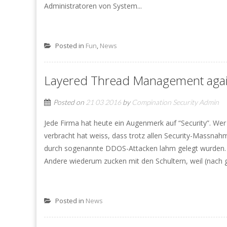
Administratoren von System...
Posted in
Fun
,
News
Layered Thread Management agai
Posted on
21 03 2016
by
Compination Security Admin
Jede Firma hat heute ein Augenmerk auf “Security”. Wer
verbracht hat weiss, dass trotz allen Security-Massn
durch sogenannte DDOS-Attacken lahm gelegt wurden. M
Andere wiederum zucken mit den Schultern, weil (nach g
Posted in
News