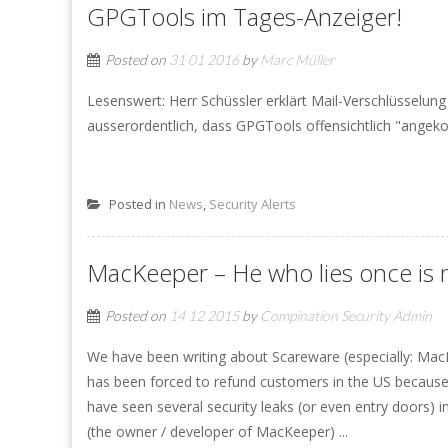
GPGTools im Tages-Anzeiger!
Posted on
31 01 2016
by
Marc Müller
Lesenswert: Herr Schüssler erklärt Mail-Verschlüsselun
ausserordentlich, dass GPGTools offensichtlich "angek
Posted in
News
,
Security Alerts
MacKeeper – He who lies once is n
Posted on
14 12 2015
by
Compination Security Admin
We have been writing about Scareware (especially: MacK
has been forced to refund customers in the US because 
have seen several security leaks (or even entry doors)
(the owner / developer of MacKeeper) ...