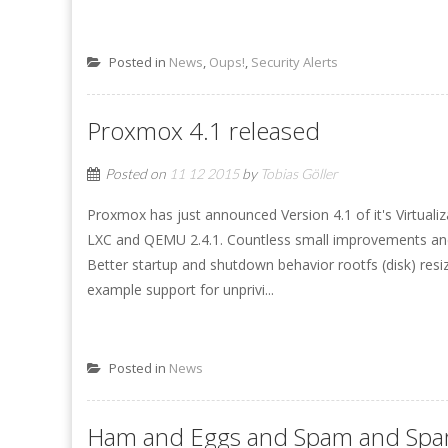
Posted in
News
,
Oups!
,
Security Alerts
Proxmox 4.1 released
Posted on
11 12 2015
by
Tobias Göller
Proxmox has just announced Version 4.1 of it's Virtualiz
LXC and QEMU 2.4.1. Countless small improvements and bu
Better startup and shutdown behavior rootfs (disk) resi
example support for unprivi...
Posted in
News
Ham and Eggs and Spam and Sp