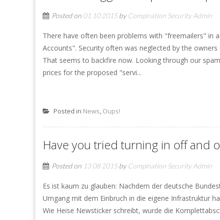
Posted on
01 10 2015
by
Compination Security Admin
There have often been problems with "freemailers" in 
Accounts". Security often was neglected by the owners 
That seems to backfire now. Looking through our spam-tr
prices for the proposed "servi...
Posted in
News
,
Oups!
Have you tried turning in off and 
Posted on
13 08 2015
by
Compination Security Admin
Es ist kaum zu glauben: Nachdem der deutsche Bundestag
Umgang mit dem Einbruch in die eigene Infrastruktur ha
Wie Heise Newsticker schreibt, wurde die Komplettabsc