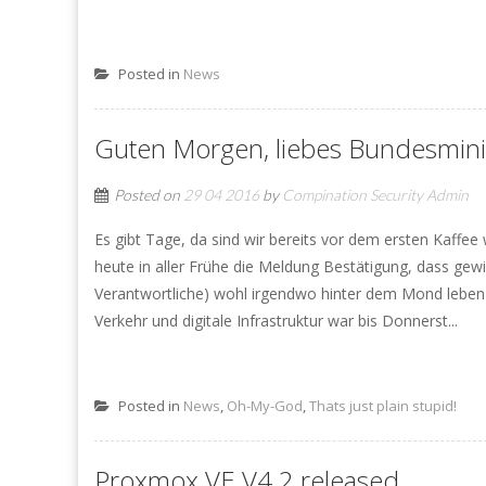
Posted in
News
Guten Morgen, liebes Bundesmini
Posted on
29 04 2016
by
Compination Security Admin
Es gibt Tage, da sind wir bereits vor dem ersten Kaffee 
heute in aller Frühe die Meldung Bestätigung, dass ge
Verantwortliche) wohl irgendwo hinter dem Mond leben 
Verkehr und digitale Infrastruktur war bis Donnerst...
Posted in
News
,
Oh-My-God
,
Thats just plain stupid!
Proxmox VE V4.2 released