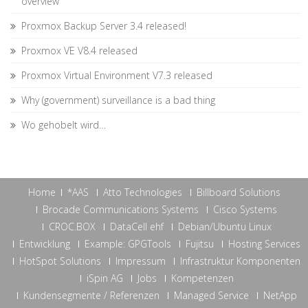
overview
Proxmox Backup Server 3.4 released!
Proxmox VE V8.4 released
Proxmox Virtual Environment V7.3 released
Why (government) surveillance is a bad thing
Wo gehobelt wird…
Home
*AAS
Atto Technologies
Billboard Solutions
Brocade Communications Systems
Cisco Systems
CROC.BOX
DataCell ehf
Debian/Ubuntu Linux
Entwicklung
Example: GPGTools
Fujitsu
Hosting Services
HotSpot Solutions
Impressum
Infrastruktur Komponenten
iSpin AG
Jobs
Kompetenzen
Kundensegmente / Referenzen
Managed Service
NetApp