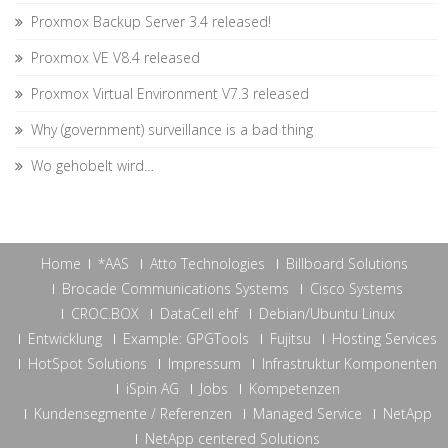
Proxmox Backup Server 3.4 released!
Proxmox VE V8.4 released
Proxmox Virtual Environment V7.3 released
Why (government) surveillance is a bad thing
Wo gehobelt wird…
Home
*AAS
Atto Technologies
Billboard Solutions
Brocade Communications Systems
Cisco Systems
CROC.BOX
DataCell ehf
Debian/Ubuntu Linux
Entwicklung
Example: GPGTools
Fujitsu
Hosting Services
HotSpot Solutions
Impressum
Infrastruktur Komponenten
iSpin AG
Jobs
Kompetenzen
Kundensegmente / Referenzen
Managed Service
NetApp
NetApp centered Solutions