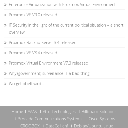
Enterprise Virtualization with Proxmox Virtual Environment
Proxmox VE V9.0 released
IT Security in the light of the current political situation – a short
overview
Proxmox Backup Server 3.4 released!
Proxmox VE V8.4 released
Proxmox Virtual Environment V7.3 released
Why (government) surveillance is a bad thing
Wo gehobelt wird…
Home
*AAS
Atto Technologies
Billboard Solutions
Brocade Communications Systems
Cisco Systems
CROC.BOX
DataCell ehf
Debian/Ubuntu Linux