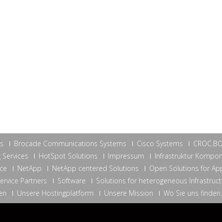
ns
Brocade Communications Systems
Cisco Systems
CROC.B
 Services
HotSpot Solutions
Impressum
Infrastruktur Kompo
ce
NetApp
NetApp centered Solutions
Open Solutions for App
ervice Partners
Software
Solutions for heterogeneous Infrastruc
en
Unsere Hostingplatform
Unsere Mission
Wo Sie uns finden.