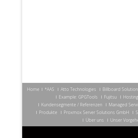
Home
*AAS
Atto Technologies
Billboard Solutio
Example: GPGTools
Fujitsu
Hosting
Kundensegmente / Referenzen
Managed Servi
Produkte
Proxmox Server Solutions GmbH
S
Über uns
Unser Vorgeh