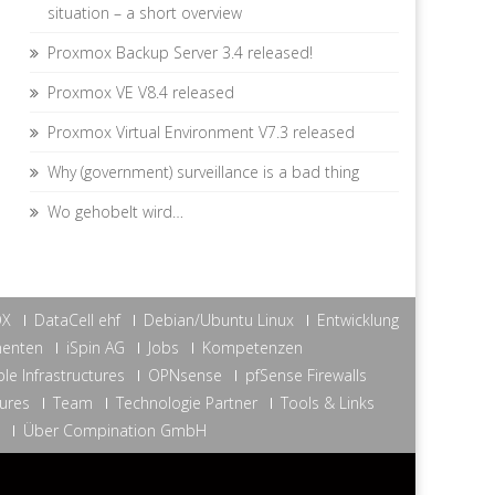
situation – a short overview
Proxmox Backup Server 3.4 released!
Proxmox VE V8.4 released
Proxmox Virtual Environment V7.3 released
Why (government) surveillance is a bad thing
Wo gehobelt wird…
OX
DataCell ehf
Debian/Ubuntu Linux
Entwicklung
nenten
iSpin AG
Jobs
Kompetenzen
le Infrastructures
OPNsense
pfSense Firewalls
tures
Team
Technologie Partner
Tools & Links
Über Compination GmbH