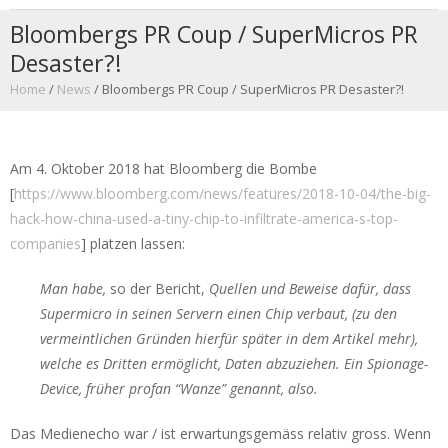
Bloombergs PR Coup / SuperMicros PR
Desaster?!
Home
/
News
/
Bloombergs PR Coup / SuperMicros PR Desaster?!
Am 4. Oktober 2018 hat Bloomberg die Bombe
[
https://www.bloomberg.com/news/features/2018-10-04/the-big-
hack-how-china-used-a-tiny-chip-to-infiltrate-america-s-top-
companies
] platzen lassen:
Man habe,
so der Bericht,
Quellen und Beweise dafür, dass
Supermicro in seinen Servern einen Chip verbaut, (zu den
vermeintlichen Gründen hierfür später in dem Artikel mehr),
welche es Dritten ermöglicht, Daten abzuziehen. Ein Spionage-
Device, früher profan “Wanze” genannt, also.
Das Medienecho war / ist erwartungsgemäss relativ gross. Wenn